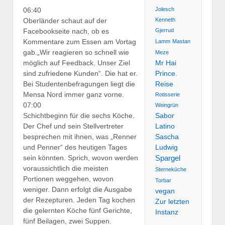
Jolesch
06:40
Kenneth
Oberländer schaut auf der
Gjerrud
Facebookseite nach, ob es
Kommentare zum Essen am Vortag
Lamm
Mastan
gab.
„Wir reagieren so schnell wie
Meze
möglich auf Feedback. Unser Ziel
Mr Hai
sind zufriedene Kunden“. Die hat er.
Prince.
Bei Studentenbefragungen liegt die
Reise
Mensa Nord immer ganz vorne.
Rotisserie
07:00
Weingrün
Schichtbeginn für die sechs Köche.
Sabor
Der Chef und sein Stellvertreter
Latino
besprechen mit ihnen, was „Renner
Sascha
und Penner“ des heutigen Tages
Ludwig
Spargel
sein könnten. Sprich, wovon werden
voraussichtlich die meisten
Sterneküche
Portionen weggehen, wovon
Torbar
weniger. Dann erfolgt die Ausgabe
vegan
der Rezepturen. Jeden Tag kochen
Zur letzten
die gelernten Köche fünf Gerichte,
Instanz
fünf Beilagen, zwei Suppen.