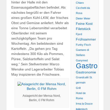
hinter der Halle mit den
Chiaro
Essenausgabeflächen befindet. Als
Cicchetti da
nächstes begrüßt er den Fahrer
Rosa
eines großen Kühl-LKW, der frisches
Dieter Meier
Obst und Gemüse anliefert. Mehr als
Feine Kost
eine Tonne Lebensmittel verarbeitet
Filetstück
Oberländer mit seinem
Fjord
sechzigköpfigen Team pro
Frühsammer
Wochentag. Am beliebtesten sind
Funky Fisch
Kartoffeln. „Da gehen pro Tag
Gaetano di
mindestens 300 Kilo als Pommes,
Stefano
Püree, Salzkartoffeln und Salat
Ganymed
Gastro
weg.“ Sein Stellvertreter Marco
Wenske und Lagerarbeiter Tobias
Gastronomie
May inspizieren die Frischware.
Grandcafé St.
germain
Grill
Hotel de
Asiagericht der Mensa Nord,
Rome
Berlin, © FM Rohm
Irma la Douce
italienisch