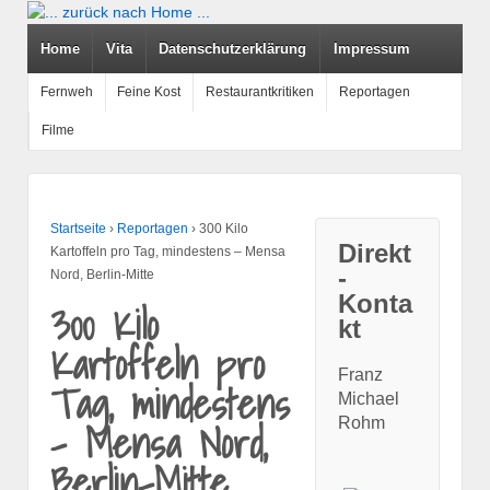
Home
Vita
Datenschutzerklärung
Impressum
Fernweh
Feine Kost
Restaurantkritiken
Reportagen
Filme
Startseite
›
Reportagen
›
300 Kilo
Direkt
Kartoffeln pro Tag, mindestens – Mensa
-
Nord, Berlin-Mitte
Konta
300 Kilo
kt
Kartoffeln pro
Franz
Tag, mindestens
Michael
– Mensa Nord,
Rohm
Berlin-Mitte