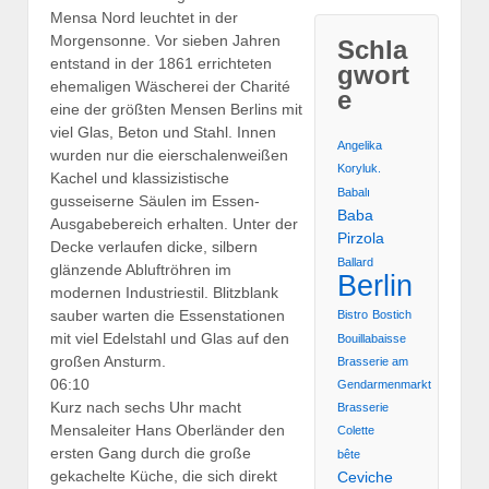
Mensa Nord leuchtet in der
Morgensonne. Vor sieben Jahren
Schla
entstand in der 1861 errichteten
gwort
ehemaligen Wäscherei der Charité
e
eine der größten Mensen Berlins mit
viel Glas, Beton und Stahl. Innen
Angelika
wurden nur die eierschalenweißen
Koryluk.
Kachel und klassizistische
Babalı
gusseiserne Säulen im Essen-
Baba
Ausgabebereich erhalten. Unter der
Pirzola
Decke verlaufen dicke, silbern
Ballard
glänzende Abluftröhren im
Berlin
modernen Industriestil. Blitzblank
sauber warten die Essenstationen
Bistro
Bostich
mit viel Edelstahl und Glas auf den
Bouillabaisse
großen Ansturm.
Brasserie am
06:10
Gendarmenmarkt
Kurz nach sechs Uhr macht
Brasserie
Mensaleiter Hans Oberländer den
Colette
ersten Gang durch die große
bête
gekachelte Küche, die sich direkt
Ceviche