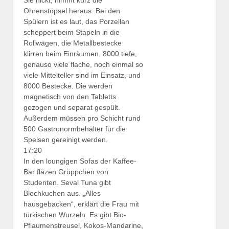
Sie nickt, nimmt kurz die
Ohrenstöpsel heraus. Bei den
Spülern ist es laut, das Porzellan
scheppert beim Stapeln in die
Rollwägen, die Metallbestecke
klirren beim Einräumen. 8000 tiefe,
genauso viele flache, noch einmal so
viele Mittelteller sind im Einsatz, und
8000 Bestecke. Die werden
magnetisch von den Tabletts
gezogen und separat gespült.
Außerdem müssen pro Schicht rund
500 Gastronormbehälter für die
Speisen gereinigt werden.
17:20
In den loungigen Sofas der Kaffee-
Bar fläzen Grüppchen von
Studenten. Seval Tuna gibt
Blechkuchen aus. „Alles
hausgebacken“, erklärt die Frau mit
türkischen Wurzeln. Es gibt Bio-
Pflaumenstreusel, Kokos-Mandarine,