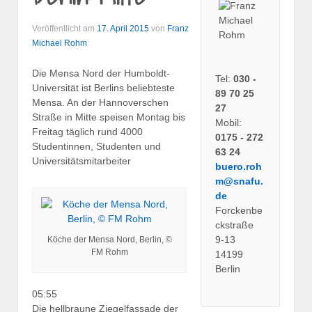
Veröffentlicht am
17. April 2015
von
Franz
Michael Rohm
Die Mensa Nord der Humboldt-
Tel:
030 -
Universität ist Berlins beliebteste
89 70 25
Mensa. An der Hannoverschen
27
Straße in Mitte speisen Montag bis
Mobil:
Freitag täglich rund 4000
0175 - 272
Studentinnen, Studenten und
63 24
Universitätsmitarbeiter
buero.roh
m@snafu.
de
Forckenbe
ckstraße
9-13
Köche der Mensa Nord, Berlin, ©
FM Rohm
14199
Berlin
05:55
Die hellbraune Ziegelfassade der