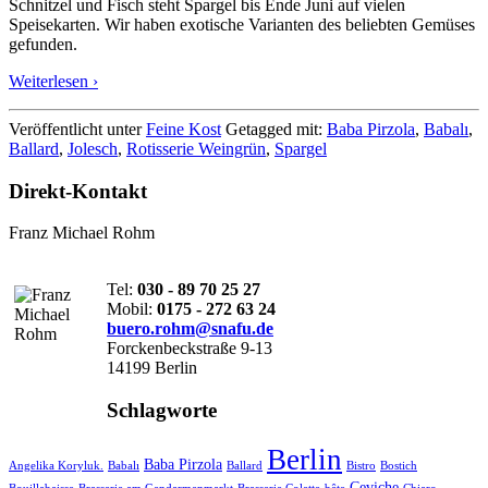
Schnitzel und Fisch steht Spargel bis Ende Juni auf vielen
Speisekarten. Wir haben exotische Varianten des beliebten Gemüses
gefunden.
Weiterlesen ›
Veröffentlicht unter
Feine Kost
Getagged mit:
Baba Pirzola
,
Babalı
,
Ballard
,
Jolesch
,
Rotisserie Weingrün
,
Spargel
Direkt-Kontakt
Franz Michael Rohm
Tel:
030 - 89 70 25 27
Mobil:
0175 - 272 63 24
buero.rohm@snafu.de
Forckenbeckstraße 9-13
14199 Berlin
Schlagworte
Berlin
Baba Pirzola
Angelika Koryluk.
Babalı
Ballard
Bistro
Bostich
Ceviche