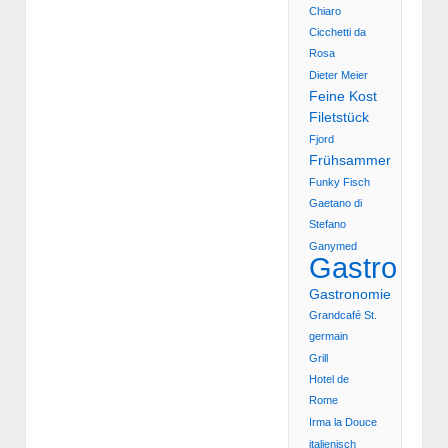
Chiaro
Cicchetti da
Rosa
Dieter Meier
Feine Kost
Filetstück
Fjord
Frühsammer
Funky Fisch
Gaetano di
Stefano
Ganymed
Gastro
Gastronomie
Grandcafé St.
germain
Grill
Hotel de
Rome
Irma la Douce
italienisch