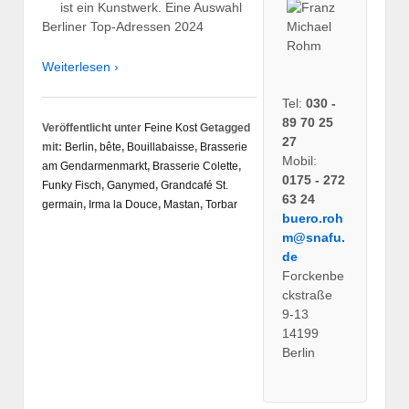
ist ein Kunstwerk. Eine Auswahl
Berliner Top-Adressen 2024
Weiterlesen ›
Tel:
030 -
89 70 25
Veröffentlicht unter
Feine Kost
Getagged
27
mit:
Berlin
,
bête
,
Bouillabaisse
,
Brasserie
Mobil:
am Gendarmenmarkt
,
Brasserie Colette
,
0175 - 272
Funky Fisch
,
Ganymed
,
Grandcafé St.
63 24
germain
,
Irma la Douce
,
Mastan
,
Torbar
buero.roh
m@snafu.
de
Forckenbe
ckstraße
9-13
14199
Berlin