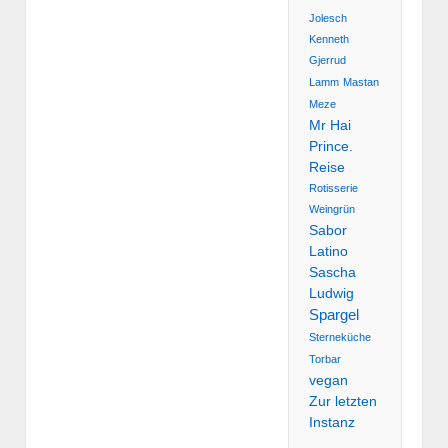
Jolesch
Kenneth
Gjerrud
Lamm
Mastan
Meze
Mr Hai
Prince.
Reise
Rotisserie
Weingrün
Sabor
Latino
Sascha
Ludwig
Spargel
Sterneküche
Torbar
vegan
Zur letzten
Instanz