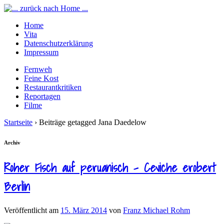
Home
Vita
Datenschutzerklärung
Impressum
Fernweh
Feine Kost
Restaurantkritiken
Reportagen
Filme
Startseite
›
Beiträge getagged Jana Daedelow
Archiv
Roher Fisch auf peruanisch – Ceviche erobert
Berlin
Veröffentlicht am
15. März 2014
von
Franz Michael Rohm