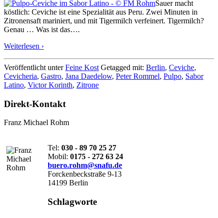
Sauer macht
köstlich: Ceviche ist eine Spezialität aus Peru. Zwei Minuten in
Zitronensaft mariniert, und mit Tigermilch verfeinert. Tigermilch?
Genau … Was ist das….
Weiterlesen ›
Veröffentlicht unter
Feine Kost
Getagged mit:
Berlin
,
Ceviche
,
Cevicheria
,
Gastro
,
Jana Daedelow
,
Peter Rommel
,
Pulpo
,
Sabor
Latino
,
Victor Korinth
,
Zitrone
Direkt-Kontakt
Franz Michael Rohm
Tel:
030 - 89 70 25 27
Mobil:
0175 - 272 63 24
buero.rohm@snafu.de
Forckenbeckstraße 9-13
14199 Berlin
Schlagworte