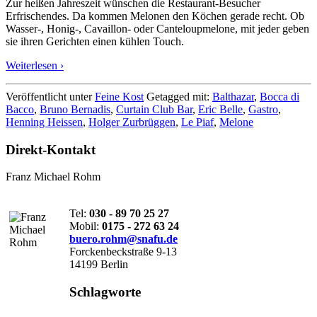
Zur heißen Jahreszeit wünschen die Restaurant-Besucher
Erfrischendes. Da kommen Melonen den Köchen gerade recht. Ob
Wasser-, Honig-, Cavaillon- oder Canteloupmelone, mit jeder geben
sie ihren Gerichten einen kühlen Touch.
Weiterlesen ›
Veröffentlicht unter
Feine Kost
Getagged mit:
Balthazar
,
Bocca di
Bacco
,
Bruno Bernadis
,
Curtain Club Bar
,
Eric Belle
,
Gastro
,
Henning Heissen
,
Holger Zurbrüggen
,
Le Piaf
,
Melone
Direkt-Kontakt
Franz Michael Rohm
Tel:
030 - 89 70 25 27
Mobil:
0175 - 272 63 24
buero.rohm@snafu.de
Forckenbeckstraße 9-13
14199 Berlin
Schlagworte