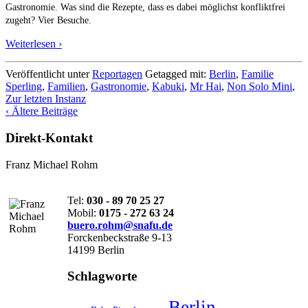
Gastronomie. Was sind die Rezepte, dass es dabei möglichst konfliktfrei
zugeht? Vier Besuche.
Weiterlesen ›
Veröffentlicht unter
Reportagen
Getagged mit:
Berlin
,
Familie
Sperling
,
Familien
,
Gastronomie
,
Kabuki
,
Mr Hai
,
Non Solo Mini
,
Zur letzten Instanz
‹ Ältere Beiträge
Direkt-Kontakt
Franz Michael Rohm
Tel:
030 - 89 70 25 27
Mobil:
0175 - 272 63 24
buero.rohm@snafu.de
Forckenbeckstraße 9-13
14199 Berlin
Schlagworte
Berlin